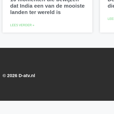
dat India een van de mooiste
di
landen ter wereld is
LEE
LEES VERDER »
© 2026 D-atv.nl