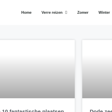
Home
Verre reizen
Zomer
Winter
 10 fantastische plaatsen
Dode ze