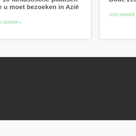
e u moet bezoeken in Azië
LEES VERDER 
S VERDER »